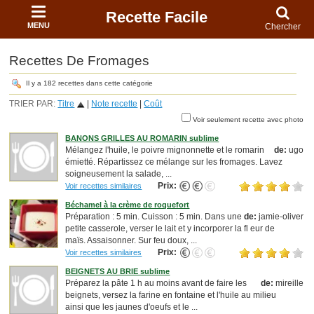
Recette Facile
MENU
Chercher
Recettes De Fromages
Il y a 182 recettes dans cette catégorie
TRIER PAR:
Titre
|
Note recette
|
Coût
Voir seulement recette avec photo
BANONS GRILLES AU ROMARIN sublime
Mélangez l'huile, le poivre mignonnette et le romarin
de:
ugo
émietté. Répartissez ce mélange sur les fromages. Lavez
soigneusement la salade, ...
Prix:
Voir recettes similaires
Béchamel à la crème de roquefort
Préparation : 5 min. Cuisson : 5 min. Dans une
de:
jamie-oliver
petite casserole, verser le lait et y incorporer la fl eur de
maïs. Assaisonner. Sur feu doux, ...
Prix:
Voir recettes similaires
BEIGNETS AU BRIE sublime
Préparez la pâte 1 h au moins avant de faire les
de:
mireille
beignets, versez la farine en fontaine et l'huile au milieu
ainsi que les jaunes d'oeufs et le ...