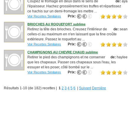
Coupez le fromage en deux dans le sens de
de:
aya
l'épaisseur. Hachez grossièrement les truffes et répartissez
ce hachis sur un demi-fromage les mettre ...
Prix:
Voir Recettes Similaires
BRIOCHES AU ROQUEFORT sublime
Retirez la tête des brioches. Creusez l'intérieur de
de:
sean
celles-ci au maximum en n'en laissant que la fine croûte
extérieure. Passez le roquefort au ...
Prix:
Voir Recettes Similaires
CHAMPIGNONS AU CHEVRE CHAUD sublime
Retirer le pied des champignons et ne conserver
de:
haylee
que les chapeaux. Passer ces chapeaux sous l'eau, les
essuyer et les poser, côté bombé sur le ...
Prix:
Voir Recettes Similaires
Résultats 1-10 (de 182) recettes |
1
2
3
4
5
6
|
Suivant
Dernière