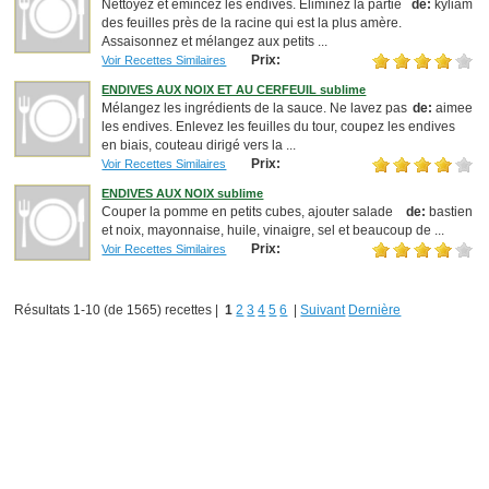
Nettoyez et émincez les endives. Eliminez la partie
de:
kyliam
des feuilles près de la racine qui est la plus amère.
Assaisonnez et mélangez aux petits ...
Prix:
Voir Recettes Similaires
ENDIVES AUX NOIX ET AU CERFEUIL sublime
Mélangez les ingrédients de la sauce. Ne lavez pas
de:
aimee
les endives. Enlevez les feuilles du tour, coupez les endives
en biais, couteau dirigé vers la ...
Prix:
Voir Recettes Similaires
ENDIVES AUX NOIX sublime
Couper la pomme en petits cubes, ajouter salade
de:
bastien
et noix, mayonnaise, huile, vinaigre, sel et beaucoup de ...
Prix:
Voir Recettes Similaires
Résultats 1-10 (de 1565) recettes |
1
2
3
4
5
6
|
Suivant
Dernière