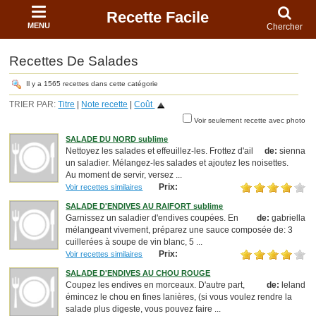
Recette Facile
MENU
Chercher
Recettes De Salades
Il y a 1565 recettes dans cette catégorie
TRIER PAR:
Titre
|
Note recette
|
Coût
Voir seulement recette avec photo
SALADE DU NORD sublime
Nettoyez les salades et effeuillez-les. Frottez d'ail
de:
sienna
un saladier. Mélangez-les salades et ajoutez les noisettes.
Au moment de servir, versez ...
Prix:
Voir recettes similaires
SALADE D'ENDIVES AU RAIFORT sublime
Garnissez un saladier d'endives coupées. En
de:
gabriella
mélangeant vivement, préparez une sauce composée de: 3
cuillerées à soupe de vin blanc, 5 ...
Prix:
Voir recettes similaires
SALADE D'ENDIVES AU CHOU ROUGE
Coupez les endives en morceaux. D'autre part,
de:
leland
émincez le chou en fines lanières, (si vous voulez rendre la
salade plus digeste, vous pouvez faire ...