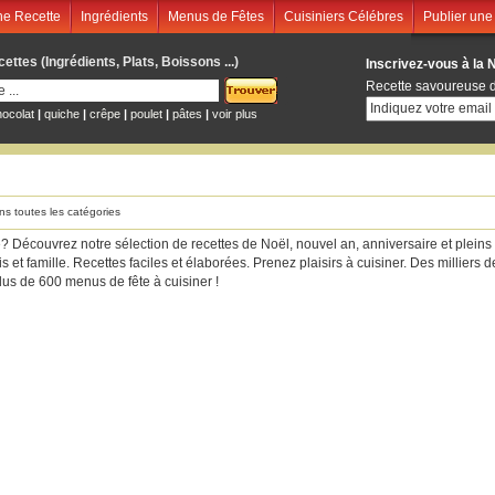
e Recette
Ingrédients
Menus de Fêtes
Cuisiniers Célébres
Publier une
ttes (Ingrédients, Plats, Boissons ...)
Inscrivez-vous à la 
Recette savoureuse d
hocolat
|
quiche
|
crêpe
|
poulet
|
pâtes
|
voir plus
ans toutes les catégories
 Découvrez notre sélection de recettes de Noël, nouvel an, anniversaire et pleins
s et famille. Recettes faciles et élaborées. Prenez plaisirs à cuisiner. Des milliers
Plus de 600 menus de fête à cuisiner !