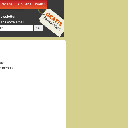
 Recette
Ajouter à Favoris!
Newsletter !
ans votre email
 de
 de menus