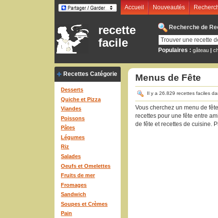
Accueil
Nouveautés
Recherch
recette
Recherche de Rece
facile
Populaires :
gâteau
|
c
Recettes Catégorie
Menus de Fête
Desserts
Il y a 26.829 recettes faciles d
Quiche et Pizza
Vous cherchez un menu de fête?
Viandes
recettes pour une fête entre ami
Poissons
de fête et recettes de cuisine. 
Pâtes
Légumes
Riz
Salades
Oeufs et Omelettes
Fruits de mer
Fromages
Sandwich
Soupes et Crèmes
Pain