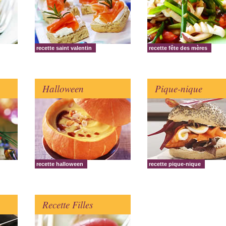
recette saint valentin
recette fête des mères
Halloween
Pique-nique
recette halloween
recette pique-nique
Recette Filles