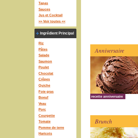
Tapas
Sauces
Jus et Cocktail
>> Voir toutes <<
Ingrédient Principal
Riz
Anniversaire
Pâtes
Salade
Saumon
Poulet
Chocolat
Crêpes
Quiche
Foie gras
recette anniversaire
Boeuf
Veau
Porc
Courgette
Brunch
Tomate
Pomme de terre
Haricots