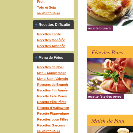
Fruit
Tofu et Soja
>> Voir tous <<
Recettes Difficulté
recette brunch
Recettes Facile
Recettes Modérée
Recettes Avancée
Fête des Pères
Menu de Fêtes
Recettes de Noël
Menu Anniversaire
Menu Saint Valentin
Recettes de Brunch
Recettes Fin Année
Recette Fête Mères
recette fête des pères
Recette Fête Pères
Recette d'Halloween
Recette Pique-nique
Match de Foot
Recettes pour Filles
Recettes Garçons
>> Voir tous <<