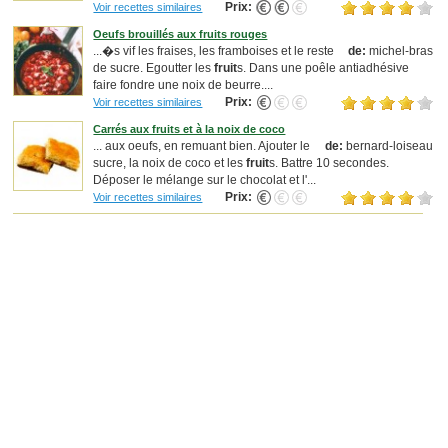
Prix:
Voir recettes similaires
Oeufs brouillés aux fruits rouges
...�s vif les fraises, les framboises et le reste
de:
michel-bras
de sucre. Egoutter les
fruit
s. Dans une poêle antiadhésive
faire fondre une noix de beurre....
Prix:
Voir recettes similaires
Carrés aux fruits et à la noix de coco
... aux oeufs, en remuant bien. Ajouter le
de:
bernard-loiseau
sucre, la noix de coco et les
fruit
s. Battre 10 secondes.
Déposer le mélange sur le chocolat et l'...
Prix:
Voir recettes similaires