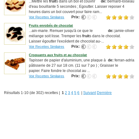
...Mettre les
fruit
s dans un bol et couvrir
de:
bernard-loiseau
d'eau bouillante 5 secondes ; Egoutter. Laisser reposer 4
heures dans un bol couvert pour faire ram...
Prix:
Voir Recettes Similaires
Fruits enrobés de chocolat
...ain-marie. Remuer jusqu'à ce que le
de:
jamie-oliver
mélange soit lisse. Tremper les
fruit
s dans le chocolat.
Laisser égoutter l'excédent de chocolat au-...
Prix:
Voir Recettes Similaires
Croquants aux fruits et au chocolat
Tapisser de papier d'aluminium, une plaque à
de:
ferran-adria
pâtisserie de 27 sur 18 cm. (11 sur 7 po ) ; Graisser le
papier. Faire fondre le chocolat au ...
Prix:
Voir Recettes Similaires
Résultats 1-10 (de 302) recettes |
1
2
3
4
5
6
|
Suivant
Dernière