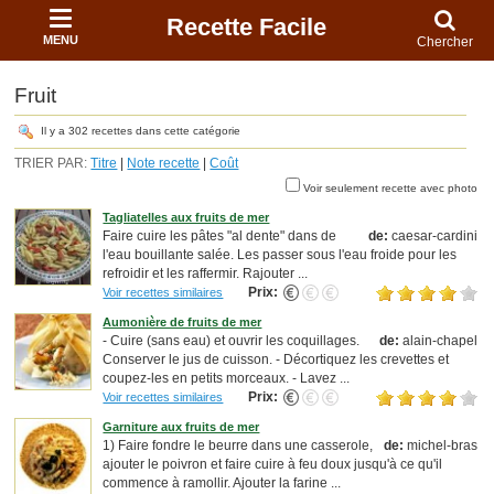
Recette Facile
MENU
Chercher
Fruit
Il y a 302 recettes dans cette catégorie
TRIER PAR:
Titre
|
Note recette
|
Coût
Voir seulement recette avec photo
Tagliatelles aux fruits de mer
Faire cuire les pâtes "al dente" dans de
de:
caesar-cardini
l'eau bouillante salée. Les passer sous l'eau froide pour les
refroidir et les raffermir. Rajouter ...
Prix:
Voir recettes similaires
Aumonière de fruits de mer
- Cuire (sans eau) et ouvrir les coquillages.
de:
alain-chapel
Conserver le jus de cuisson. - Décortiquez les crevettes et
coupez-les en petits morceaux. - Lavez ...
Prix:
Voir recettes similaires
Garniture aux fruits de mer
1) Faire fondre le beurre dans une casserole,
de:
michel-bras
ajouter le poivron et faire cuire à feu doux jusqu'à ce qu'il
commence à ramollir. Ajouter la farine ...