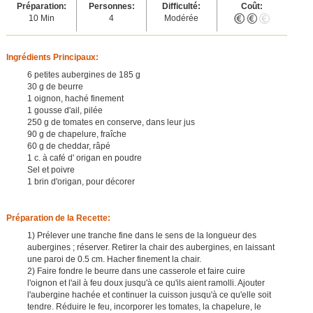
Préparation:
Personnes:
Difficulté:
Coût:
10 Min
4
Modérée
Ingrédients Principaux:
6 petites aubergines de 185 g
30 g de beurre
1 oignon, haché finement
1 gousse d'ail, pilée
250 g de tomates en conserve, dans leur jus
90 g de chapelure, fraîche
60 g de cheddar, râpé
1 c. à café d' origan en poudre
Sel et poivre
1 brin d'origan, pour décorer
Préparation de la Recette:
1) Prélever une tranche fine dans le sens de la longueur des
aubergines ; réserver. Retirer la chair des aubergines, en laissant
une paroi de 0.5 cm. Hacher finement la chair.
2) Faire fondre le beurre dans une casserole et faire cuire
l'oignon et l'ail à feu doux jusqu'à ce qu'ils aient ramolli. Ajouter
l'aubergine hachée et continuer la cuisson jusqu'à ce qu'elle soit
tendre. Réduire le feu, incorporer les tomates, la chapelure, le