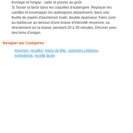
fromage et l'origan ; saler et poivrer au goût.
3) Tasser la farce dans les coquilles d'aubergine. Replacer les
calottes et envelopper les aubergines séparément, dans une
feuille de papier d'aluminium huilé, double épaisseur. Faire cuire
au barbecue au-dessus d'une braise d'intensité moyenne, ou
directement sur la braise, pendant 20 à 30 minutes. Décorer avec
des brins d'origan.
Naviguer par Catégories
legumes
,
recettes
,
menu de fête
,
cuisiniers célèbres
,
ingrédients
,
recette facile