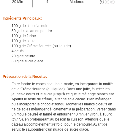
20 Min
4
Modérée
Ingrédients Principaux:
100 g de chocolat noir
50 g de cacao en poudre
100 g de farine
100 g de sucre
100 g de Crème fleurette (ou liquide)
4 oeufs
20 g de beurre
30 g de sucre glace
Préparation de la Recette:
Faire fondre le chocolat au bain-marie, en incorporant la moitié
de la Crème fleurette (ou liquide). Dans une jatte, fouetter les
jaunes d'oeufs et le sucre jusqu'à ce que le mélange blanchisse.
Ajouter le reste de crème, la farine et le cacao. Bien mélanger,
puis incorporer le chocolat fondu. Monter les blancs d'oeufs en
neige et les mélanger délicatement à la préparation. Verser dans
un moule beurré et fariné et enfourner 40 mn. environ, à 180°c
(th.4/5), en prolongeant au besoin la cuisson. Attendre que le
gâteau ait complètement refroidi pour le démouler. Avant de
servir, le saupoudrer d'un nuage de sucre glace.