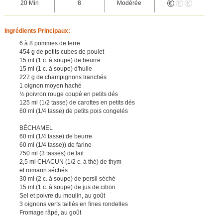
20 Min
8
Modérée
Ingrédients Principaux:
6 à 8 pommes de terre
454 g de petits cubes de poulet
15 ml (1 c. à soupe) de beurre
15 ml (1 c. à soupe) d'huile
227 g de champignons tranchés
1 oignon moyen haché
½ poivron rouge coupé en petits dés
125 ml (1/2 tasse) de carottes en petits dés
60 ml (1/4 tasse) de petits pois congelés
BÉCHAMEL
60 ml (1/4 tasse) de beurre
60 ml (1/4 tasse)) de farine
750 ml (3 tasses) de lait
2,5 ml CHACUN (1/2 c. à thé) de thym
et romarin séchés
30 ml (2 c. à soupe) de persil séché
15 ml (1 c. à soupe) de jus de citron
Sel et poivre du moulin, au goût
3 oignons verts taillés en fines rondelles
Fromage râpé, au goût