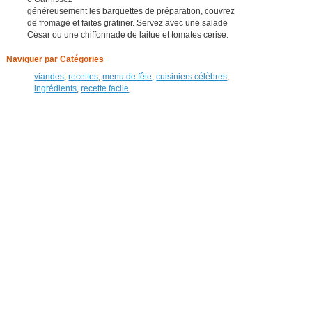
généreusement les barquettes de préparation, couvrez
de fromage et faites gratiner. Servez avec une salade
César ou une chiffonnade de laitue et tomates cerise.
Naviguer par Catégories
viandes
,
recettes
,
menu de fête
,
cuisiniers célèbres
,
ingrédients
,
recette facile