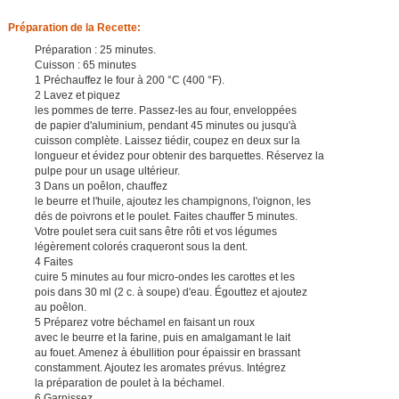
Préparation de la Recette:
Préparation : 25 minutes.
Cuisson : 65 minutes
1 Préchauffez le four à 200 °C (400 °F).
2 Lavez et piquez
les pommes de terre. Passez-les au four, enveloppées
de papier d'aluminium, pendant 45 minutes ou jusqu'à
cuisson complète. Laissez tiédir, coupez en deux sur la
longueur et évidez pour obtenir des barquettes. Réservez la
pulpe pour un usage ultérieur.
3 Dans un poêlon, chauffez
le beurre et l'huile, ajoutez les champignons, l'oignon, les
dés de poivrons et le poulet. Faites chauffer 5 minutes.
Votre poulet sera cuit sans être rôti et vos légumes
légèrement colorés craqueront sous la dent.
4 Faites
cuire 5 minutes au four micro-ondes les carottes et les
pois dans 30 ml (2 c. à soupe) d'eau. Égouttez et ajoutez
au poêlon.
5 Préparez votre béchamel en faisant un roux
avec le beurre et la farine, puis en amalgamant le lait
au fouet. Amenez à ébullition pour épaissir en brassant
constamment. Ajoutez les aromates prévus. Intégrez
la préparation de poulet à la béchamel.
6 Garnissez