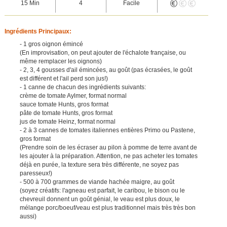
15 Min
4
Facile
Ingrédients Principaux:
- 1 gros oignon émincé
(En improvisation, on peut ajouter de l'échalote française, ou
même remplacer les oignons)
- 2, 3, 4 gousses d'ail émincées, au goût (pas écrasées, le goût
est différent et l'ail perd son jus!)
- 1 canne de chacun des ingrédients suivants:
crème de tomate Aylmer, format normal
sauce tomate Hunts, gros format
pâte de tomate Hunts, gros format
jus de tomate Heinz, format normal
- 2 à 3 cannes de tomates italiennes entières Primo ou Pastene,
gros format
(Prendre soin de les écraser au pilon à pomme de terre avant de
les ajouter à la préparation. Attention, ne pas acheter les tomates
déjà en purée, la texture sera très différente, ne soyez pas
paresseux!)
- 500 à 700 grammes de viande hachée maigre, au goût
(soyez créatifs: l'agneau est parfait, le caribou, le bison ou le
chevreuil donnent un goût génial, le veau est plus doux, le
mélange porc/boeuf/veau est plus traditionnel mais très très bon
aussi)