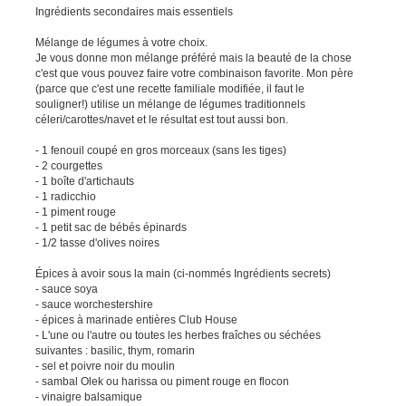
Ingrédients secondaires mais essentiels
Mélange de légumes à votre choix.
Je vous donne mon mélange préféré mais la beauté de la chose
c'est que vous pouvez faire votre combinaison favorite. Mon père
(parce que c'est une recette familiale modifiée, il faut le
souligner!) utilise un mélange de légumes traditionnels
céleri/carottes/navet et le résultat est tout aussi bon.
- 1 fenouil coupé en gros morceaux (sans les tiges)
- 2 courgettes
- 1 boîte d'artichauts
- 1 radicchio
- 1 piment rouge
- 1 petit sac de bébés épinards
- 1/2 tasse d'olives noires
Épices à avoir sous la main (ci-nommés Ingrédients secrets)
- sauce soya
- sauce worchestershire
- épices à marinade entières Club House
- L'une ou l'autre ou toutes les herbes fraîches ou séchées
suivantes : basilic, thym, romarin
- sel et poivre noir du moulin
- sambal Olek ou harissa ou piment rouge en flocon
- vinaigre balsamique