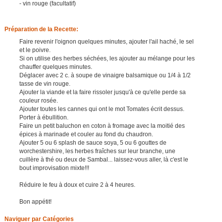
- vin rouge (facultatif)
Préparation de la Recette:
Faire revenir l'oignon quelques minutes, ajouter l'ail haché, le sel
et le poivre.
Si on utilise des herbes séchées, les ajouter au mélange pour les
chauffer quelques minutes.
Déglacer avec 2 c. à soupe de vinaigre balsamique ou 1/4 à 1/2
tasse de vin rouge.
Ajouter la viande et la faire rissoler jusqu'à ce qu'elle perde sa
couleur rosée.
Ajouter toutes les cannes qui ont le mot Tomates écrit dessus.
Porter à ébullition.
Faire un petit baluchon en coton à fromage avec la moitié des
épices à marinade et couler au fond du chaudron.
Ajouter 5 ou 6 splash de sauce soya, 5 ou 6 gouttes de
worchestershire, les herbes fraîches sur leur branche, une
cuillère à thé ou deux de Sambal... laissez-vous aller, là c'est le
bout improvisation mixte!!!
Réduire le feu à doux et cuire 2 à 4 heures.
Bon appétit!
Naviguer par Catégories