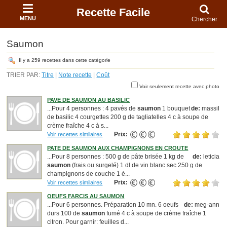
Recette Facile
MENU
Chercher
Saumon
Il y a 259 recettes dans cette catégorie
TRIER PAR:
Titre
|
Note recette
|
Coût
Voir seulement recette avec photo
PAVE DE SAUMON AU BASILIC
...Pour 4 personnes : 4 pavés de
saumon
1 bouquet
de:
massil
de basilic 4 courgettes 200 g de tagliatelles 4 c à soupe de
crème fraîche 4 c à s...
Prix:
Voir recettes similaires
PATE DE SAUMON AUX CHAMPIGNONS EN CROUTE
...Pour 8 personnes : 500 g de pâte brisée 1 kg de
de:
leticia
saumon
(frais ou surgelé) 1 dl de vin blanc sec 250 g de
champignons de couche 1 é...
Prix:
Voir recettes similaires
OEUFS FARCIS AU SAUMON
...Pour 6 personnes. Préparation 10 mn. 6 oeufs
de:
meg-ann
durs 100 de
saumon
fumé 4 c à soupe de crème fraîche 1
citron. Pour garnir: feuilles d...