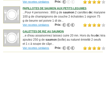
Prix:
Voir recettes similaires
PAPILLOTES DE SAUMON AUX PETITS LEGUMES
...Pour 4 personnes : 800 g de
saumon
2 carottes
de:
maryane
100 g de champignons de couche 2 échalotes 1 oignon 75
g de beurre sel poivre 1 dl de...
Prix:
Voir recettes similaires
GALETTES DE RIZ AU SAUMON
...e d'eau assaisonnez laissez cuire 20 mn. Hors du feu
de:
kira
ajoutez 250 g de
saumon
(boîte) au naturel émietté 2 oeufs
et 1 c à soupe de câpr...
Prix:
Voir recettes similaires