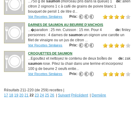
...750 g de
saumon
(morceau pris dans la queue) 1
de:
allen
citron 2 oignons 1 c à café de grains de poivre blanc 1
bouquet de persil 1 de litre d...
Prix:
Voir Recettes Similaires
DARNES DE SAUMON AU BEURRE D'ANCHOIS
...�paration : 25 mn. Cuisson : 15 mn. Pour 4
de:
finley
personnes : 4 darnes de
saumon
un oignon une carotte un
filet de vinaigre ou un jus de citron ...
Prix:
Voir Recettes Similaires
CROQUETTES DE SAUMON
...Egouttez et nettoyez le contenu de deux boîtes de
de:
zak
saumon
rose. Pilez la chair dans une terrine et incorporez
100 g de beurre 2 oeufs entie...
Prix:
Voir Recettes Similaires
Résultats 211-220 (de 259) recettes |
17
18
19
20
21
22
23
24
25
26
|
Suivant
Précédent
|
Dernière