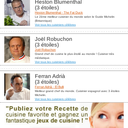
Heston Blumenthal
(3 étoiles)
Heston Blumenthal - The Fat Duck
Le 2ème meilleur cuisinier du monde selon le Guide Michelin
(Britannique)
Voir tous les cuisiniers célèbres
Joël Robuchon
(3 étoiles)
Joël Robuchon
Grand chef de cusine le plus étoilé au monde ! Cuisiner très
médiatique.
Voir tous les cuisiniers célèbres
Ferran Adrià
(3 étoiles)
Ferran Adrià - El Bulli
Meilleur grand chef du monde. Cuisinier espagnol avec 3 étoiles
Michelin.
Voir tous les cuisiniers célèbres