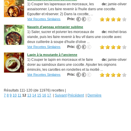
1) Couper les lapereaux en morceaux, les
de:
jamie-oliver
assaisonner. Les faire revenir à l'huile dans une cocotte.
Egoutter et réserver. 2) Dans la cocotte, ...
Prix:
Voir Recettes Similaires
Navarin d'agneau printanier sublime
1) Saler, sucrer et poivrer les morceaux de
de:
michel-bras
viande, puis les faire revenir à feu vif dans une cocotte avec
deux cuillerée à soupe d'huile d'olive ...
Prix:
Voir Recettes Similaires
Lapin à la moutarde à l'ancienne
1) Couper le lapin en morceaux et le faire
de:
jamie-oliver
dorer au saindoux dans une cocotte. Ajouter les oignons
émincés, les carottes en rondelles et la moitié ...
Prix:
Voir Recettes Similaires
Résultats 111-120 (de 11976) recettes |
7
8
9
10
11
12
13
14
15
16
17
|
Suivant
Précédent
|
Dernière