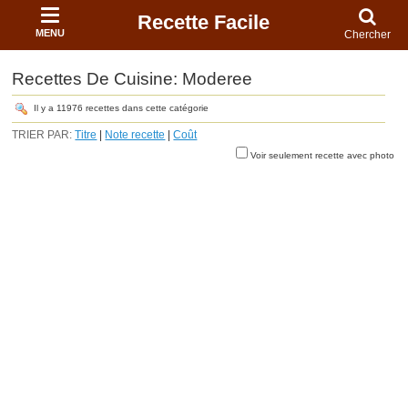
Recette Facile
MENU
Chercher
Recettes De Cuisine: Moderee
Il y a 11976 recettes dans cette catégorie
TRIER PAR:
Titre
|
Note recette
|
Coût
Voir seulement recette avec photo