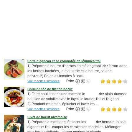
Carré d'agneau et sa compotée de légumes frai
1) Préparer le beurre d'herbes en mélangeant
de:
ferran-adria
les herbes hachées, la moutarde et le beurre, saler e
poivrer. 2) Peler les tomates à l'eau ...
Prix:
Voir recettes similaires
Bouillonnée de filet de boeuf
1) Faire bouillir dans une marmite le
de:
alain-ducasse
bouillon de volaille avec le thym, le laurier, l'ail et l'oignon.
2) Pendant ce temps, éplucher et laver les ...
Prix:
Voir recettes similaires
Civet de boeuf nivernaise
1) Préparer la marinade: émincer les
de:
bernard-loiseau
oignons et l'ail, couper les carottes en rondelles. Mélanger
tous les ingrédients. Laisser mariner la viande ...